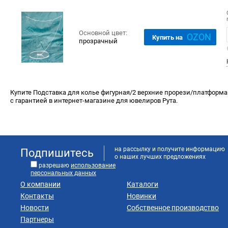
Основной цвет:
OZON
Купить на
прозрачный
Купите Подставка для колье фигурная/2 верхние прорези/платформа 
с гарантией в интернет-магазине для ювелиров Рута.
на рассылку и получите информацию
Подпишитесь
о наших лучших предложениях
разрешаю
использование
персональных данных
О компании
Каталоги
Контакты
Новинки
Новости
Собственное производство
Партнеры