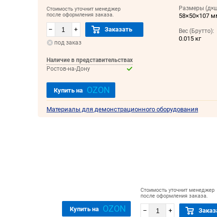
Размеры (д×ш
Стоимость уточнит менеджер
после оформления заказа.
58×50×107 
–
+
Заказать
Вес (Брутто):
0.015 кг
под заказ
Наличие в представительствах
Ростов-на-Дону
OZON
Купить на
Материалы для демонстрационного оборудования
Стоимость уточнит менеджер
после оформления заказа.
OZON
Купить на
–
+
Заказ