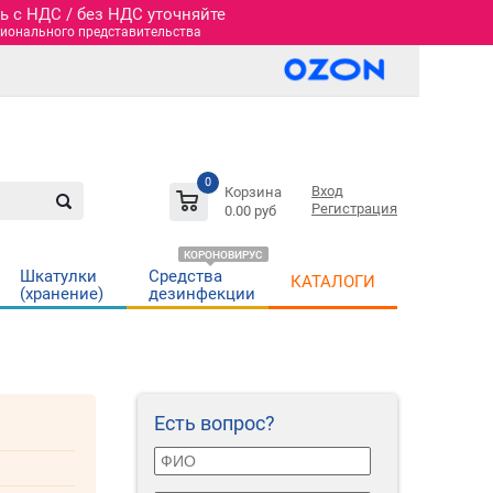
 c НДС / без НДС уточняйте
гионального представительства
0
Вход
Корзина
Регистрация
0.00 руб
КОРОНОВИРУС
Шкатулки
Средства
КАТАЛОГИ
(хранение)
дезинфекции
Есть вопрос?