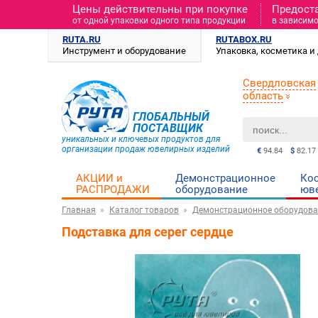
Цены действительны при покупке
Предост
от одной упаковки одного типа продукции
в зависимо
RUTA.RU
RUTABOX.RU
Инструмент и оборудование
Упаковка, косметика 
Свердловская
область
ГЛОБАЛЬНЫЙ
ПОСТАВЩИК
уникальных и ключевых продуктов для
организации продаж ювелирных изделий
€
94.84
$
82.17
АКЦИИ и
Демонстрационное
Ко
РАСПРОДАЖИ
оборудование
юв
Главная
Каталог товаров
Демонстрационное оборудова
Подставка для серег сердце