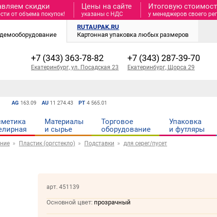
авляем скидки
Цены на сайте
Итоговую стоимость
сти от объема покупок!
указаны с НДС
у менеджеров своего ре
RUTAUPAK.RU
и демооборудование
Картонная упаковка любых размеров
+7 (343) 363-78-82
+7 (343) 287-39-70
Екатеринбург, ул. Посадская 23
Екатеринбург, Щорса 29
AG
163.09
AU
11 274.43
PT
4 565.01
сметика
Материалы
Торговое
Упаковка
елирная
и cырье
оборудование
и футляры
ние
Пластик (оргстекло)
Подставки
для серег/пусет
арт. 451139
Основной цвет:
прозрачный