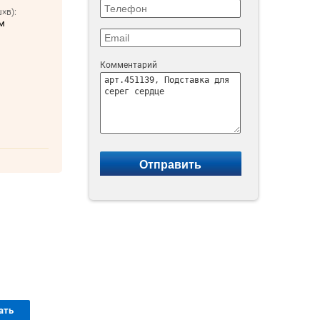
×в):
мм
Комментарий
ать