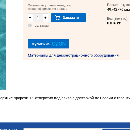
Размеры (д×ш
Стоимость уточнит менеджер
после оформления заказа.
49×42×76 м
–
+
Заказать
Вес (Брутто):
0.016 кг
под заказ
OZON
Купить на
Материалы для демонстрационного оборудования
ерхние прорези + 2 отверстия под заказ с доставкой по России с гарант