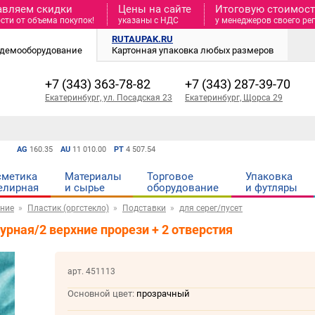
авляем скидки
Цены на сайте
Итоговую стоимость
сти от объема покупок!
указаны с НДС
у менеджеров своего ре
RUTAUPAK.RU
и демооборудование
Картонная упаковка любых размеров
+7 (343) 363-78-82
+7 (343) 287-39-70
Екатеринбург, ул. Посадская 23
Екатеринбург, Щорса 29
AG
160.35
AU
11 010.00
PT
4 507.54
сметика
Материалы
Торговое
Упаковка
елирная
и cырье
оборудование
и футляры
ние
Пластик (оргстекло)
Подставки
для серег/пусет
урная/2 верхние прорези + 2 отверстия
арт. 451113
Основной цвет:
прозрачный