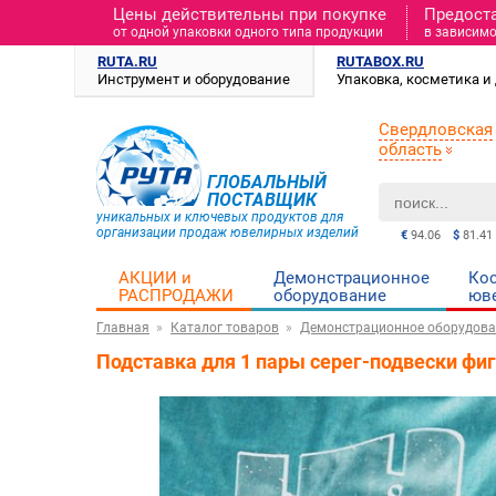
Цены действительны при покупке
Предост
от одной упаковки одного типа продукции
в зависимо
RUTA.RU
RUTABOX.RU
Инструмент и оборудование
Упаковка, косметика 
Свердловская
область
ГЛОБАЛЬНЫЙ
ПОСТАВЩИК
уникальных и ключевых продуктов для
организации продаж ювелирных изделий
€
94.06
$
81.41
АКЦИИ и
Демонстрационное
Ко
РАСПРОДАЖИ
оборудование
юв
Главная
Каталог товаров
Демонстрационное оборудова
Подставка для 1 пары серег-подвески фиг