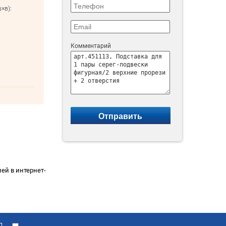
×в):
м
Комментарий
ией в интернет-