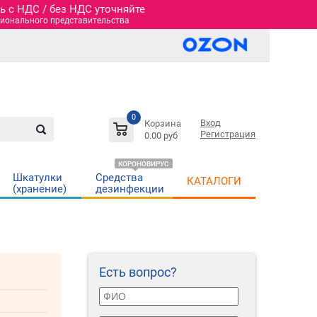
 c НДС / без НДС уточняйте
гионального представительства
0
Вход
Корзина
Регистрация
0.00 руб
КОРОНОВИРУС
Шкатулки
Средства
КАТАЛОГИ
(хранение)
дезинфекции
Есть вопрос?