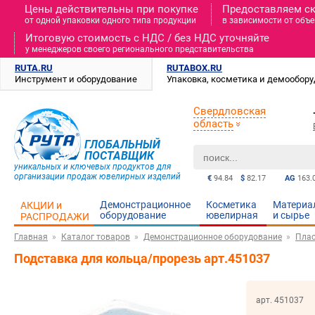
Цены действительны при покупке
Предоставляем с
от одной упаковки одного типа продукции
в зависимости от объе
Итоговую стоимость c НДС / без НДС уточняйте
у менеджеров своего регионального представительства
RUTA.RU
RUTABOX.RU
Инструмент и оборудование
Упаковка, косметика и демообор
Свердловская
область
ГЛОБАЛЬНЫЙ
ПОСТАВЩИК
уникальных и ключевых продуктов для
организации продаж ювелирных изделий
€
94.84
$
82.17
AG
163.
Демонстрационное
Косметика
Материа
АКЦИИ и
оборудование
ювелирная
и cырье
РАСПРОДАЖИ
Главная
Каталог товаров
Демонстрационное оборудование
Плас
Подставка для кольца/прорезь арт.451037
арт. 451037