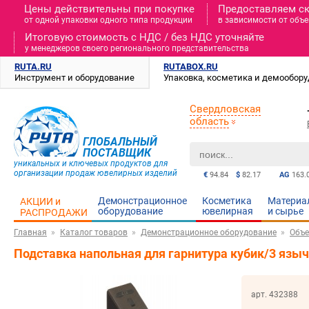
Цены действительны при покупке
Предоставляем с
от одной упаковки одного типа продукции
в зависимости от объе
Итоговую стоимость c НДС / без НДС уточняйте
у менеджеров своего регионального представительства
RUTA.RU
RUTABOX.RU
Инструмент и оборудование
Упаковка, косметика и демообор
Свердловская
область
ГЛОБАЛЬНЫЙ
ПОСТАВЩИК
уникальных и ключевых продуктов для
организации продаж ювелирных изделий
€
94.84
$
82.17
AG
163.
Демонстрационное
Косметика
Материа
АКЦИИ и
оборудование
ювелирная
и cырье
РАСПРОДАЖИ
Главная
Каталог товаров
Демонстрационное оборудование
Объе
Подставка напольная для гарнитура кубик/3 яз
арт. 432388