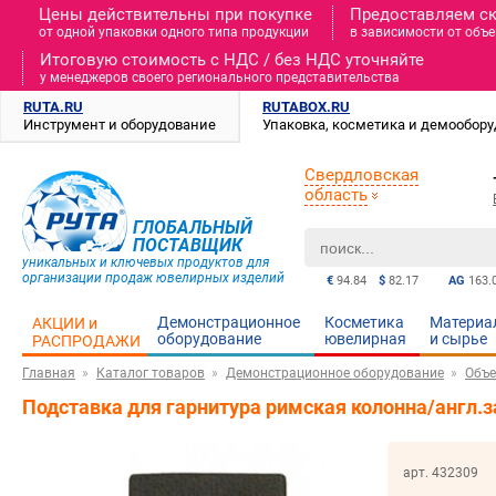
Цены действительны при покупке
Предоставляем с
от одной упаковки одного типа продукции
в зависимости от объе
Итоговую стоимость c НДС / без НДС уточняйте
у менеджеров своего регионального представительства
RUTA.RU
RUTABOX.RU
Инструмент и оборудование
Упаковка, косметика и демообор
Свердловская
область
ГЛОБАЛЬНЫЙ
ПОСТАВЩИК
уникальных и ключевых продуктов для
организации продаж ювелирных изделий
€
94.84
$
82.17
AG
163.
Демонстрационное
Косметика
Материа
АКЦИИ и
оборудование
ювелирная
и cырье
РАСПРОДАЖИ
Главная
Каталог товаров
Демонстрационное оборудование
Объе
Подставка для гарнитура римская колонна/англ
арт. 432309