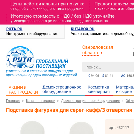
Цены действительны при покупке
Предоставляем с
от одной упаковки одного типа продукции
в зависимости от объе
Итоговую стоимость c НДС / без НДС уточняйте
у менеджеров своего регионального представительства
RUTA.RU
RUTABOX.RU
Инструмент и оборудование
Упаковка, косметика и демообор
Свердловская
область
ГЛОБАЛЬНЫЙ
ПОСТАВЩИК
уникальных и ключевых продуктов для
организации продаж ювелирных изделий
€
94.06
$
81.41
AG
160.
Демонстрационное
Косметика
Материа
АКЦИИ и
оборудование
ювелирная
и cырье
РАСПРОДАЖИ
Главная
Каталог товаров
Демонстрационное оборудование
Объе
Подставка фигурная для серег-кафф/3 отверстия
арт. 432117