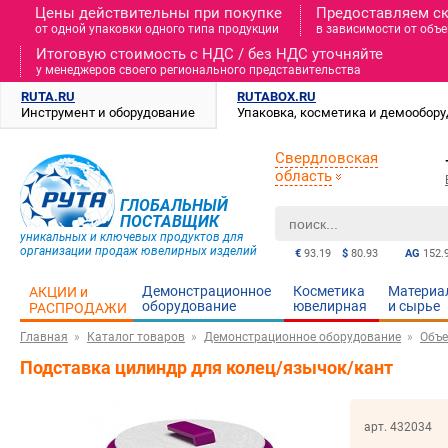
Цены действительны при покупке
Предоставляем с
от одной упаковки одного типа продукции
в зависимости от объе
Итоговую стоимость c НДС / без НДС уточняйте
у менеджеров своего регионального представительства
RUTA.RU
RUTABOX.RU
Инструмент и оборудование
Упаковка, косметика и демообор
Свердловская
область
ГЛОБАЛЬНЫЙ
ПОСТАВЩИК
уникальных и ключевых продуктов для
организации продаж ювелирных изделий
€
93.19
$
80.93
AG
152.
Демонстрационное
Косметика
Материа
АКЦИИ и
оборудование
ювелирная
и cырье
РАСПРОДАЖИ
Главная
Каталог товаров
Демонстрационное оборудование
Объе
Подставка цилиндр для колец/язычок/кант
арт. 432034