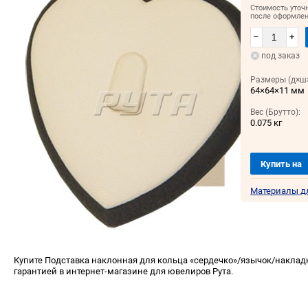
Стоимость уточ
после оформлен
–
+
под заказ
Размеры (д×ш×
64×64×11 мм
Вес (Брутто):
0.075 кг
Купить на
Материалы д
Купите Подставка наклонная для кольца «сердечко»/язычок/накладк
гарантией в интернет-магазине для ювелиров Рута.