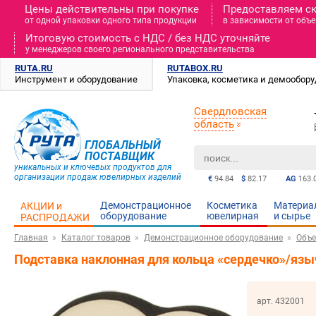
Цены действительны при покупке
Предоставляем с
от одной упаковки одного типа продукции
в зависимости от объе
Итоговую стоимость c НДС / без НДС уточняйте
у менеджеров своего регионального представительства
RUTA.RU
RUTABOX.RU
Инструмент и оборудование
Упаковка, косметика и демообор
Свердловская
область
ГЛОБАЛЬНЫЙ
ПОСТАВЩИК
уникальных и ключевых продуктов для
организации продаж ювелирных изделий
€
94.84
$
82.17
AG
163.
Демонстрационное
Косметика
Материа
АКЦИИ и
оборудование
ювелирная
и cырье
РАСПРОДАЖИ
Главная
Каталог товаров
Демонстрационное оборудование
Объе
Подставка наклонная для кольца «сердечко»/яз
арт. 432001