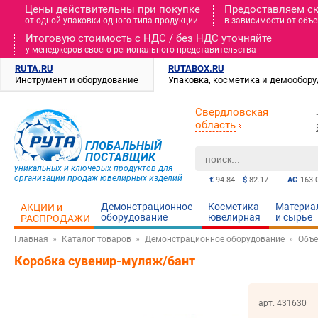
Цены действительны при покупке
Предоставляем с
от одной упаковки одного типа продукции
в зависимости от объе
Итоговую стоимость c НДС / без НДС уточняйте
у менеджеров своего регионального представительства
RUTA.RU
RUTABOX.RU
Инструмент и оборудование
Упаковка, косметика и демообор
Свердловская
область
ГЛОБАЛЬНЫЙ
ПОСТАВЩИК
уникальных и ключевых продуктов для
организации продаж ювелирных изделий
€
94.84
$
82.17
AG
163.
Демонстрационное
Косметика
Материа
АКЦИИ и
оборудование
ювелирная
и cырье
РАСПРОДАЖИ
Главная
Каталог товаров
Демонстрационное оборудование
Объе
Коробка сувенир-муляж/бант
арт. 431630