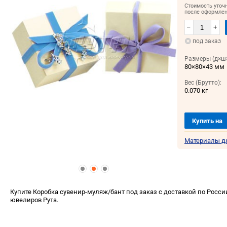
Стоимость уточ
после оформлен
–
+
под заказ
Размеры (д×ш×
80×80×43 мм
Вес (Брутто):
0.070 кг
Купить на
Материалы д
Купите Коробка сувенир-муляж/бант под заказ с доставкой по Росси
ювелиров Рута.