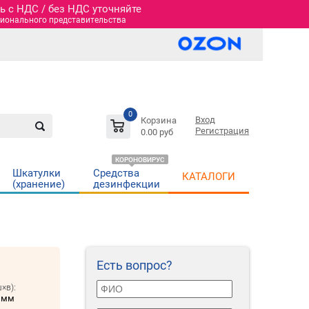
 c НДС / без НДС уточняйте
гионального представительства
0
Вход
Корзина
Регистрация
0.00 руб
КОРОНОВИРУС
Шкатулки
Средства
КАТАЛОГИ
(хранение)
дезинфекции
Есть вопрос?
×в):
 мм