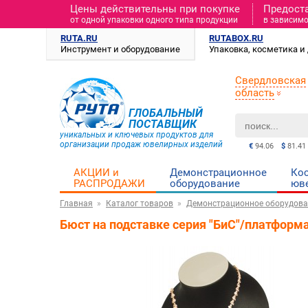
Цены действительны при покупке
Предост
от одной упаковки одного типа продукции
в зависимо
RUTA.RU
RUTABOX.RU
Инструмент и оборудование
Упаковка, косметика 
Свердловская
область
ГЛОБАЛЬНЫЙ
ПОСТАВЩИК
уникальных и ключевых продуктов для
организации продаж ювелирных изделий
€
94.06
$
81.41
АКЦИИ и
Демонстрационное
Ко
РАСПРОДАЖИ
оборудование
юв
Главная
Каталог товаров
Демонстрационное оборудова
Бюст на подставке серия "БиС"/платформа