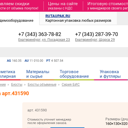
авляем скидки
Цены на сайте
Итоговую стоимость
сти от объема покупок!
указаны с НДС
у менеджеров своего ре
RUTAUPAK.RU
и демооборудование
Картонная упаковка любых размеров
+7 (343) 363-78-82
+7 (343) 287-39-70
Екатеринбург, ул. Посадская 23
Екатеринбург, Щорса 29
AG
160.35
AU
11 010.00
PT
4 507.54
сметика
Материалы
Торговое
Упаковка
елирная
и cырье
оборудование
и футляры
ние
Бюсты
Бюсты объемные
Серия БИС
 арт.431590
арт. 431590
Размеры (д×ш
Стоимость уточнит менеджер
после оформления заказа.
160×130×320