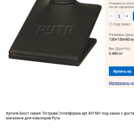
Стоимость уточ
после оформлен
–
+
под заказ
Размеры (д×ш×
130×150×80 
Вес (Брутто):
0.460 кг
Купить на
Материалы д
Купите Бюст серия "Острова"/платформа арт.431581 под заказ с доста
магазине для ювелиров Рута.