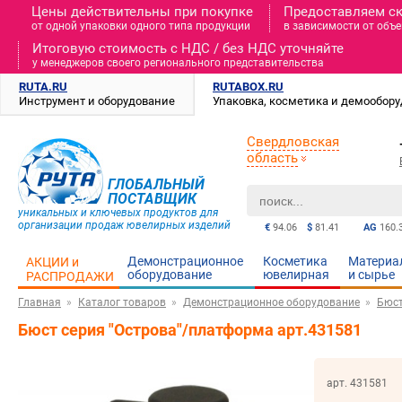
Цены действительны при покупке
Предоставляем с
от одной упаковки одного типа продукции
в зависимости от объе
Итоговую стоимость c НДС / без НДС уточняйте
у менеджеров своего регионального представительства
RUTA.RU
RUTABOX.RU
Инструмент и оборудование
Упаковка, косметика и демообор
Свердловская
область
ГЛОБАЛЬНЫЙ
ПОСТАВЩИК
уникальных и ключевых продуктов для
организации продаж ювелирных изделий
€
94.06
$
81.41
AG
160.
Демонстрационное
Косметика
Материа
АКЦИИ и
оборудование
ювелирная
и cырье
РАСПРОДАЖИ
Главная
Каталог товаров
Демонстрационное оборудование
Бюс
Бюст серия "Острова"/платформа арт.431581
арт. 431581