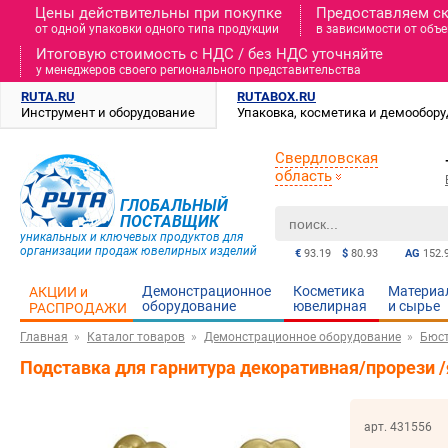
Цены действительны при покупке
Предоставляем с
от одной упаковки одного типа продукции
в зависимости от объе
Итоговую стоимость c НДС / без НДС уточняйте
у менеджеров своего регионального представительства
RUTA.RU
RUTABOX.RU
Инструмент и оборудование
Упаковка, косметика и демообор
Свердловская
область
ГЛОБАЛЬНЫЙ
ПОСТАВЩИК
уникальных и ключевых продуктов для
организации продаж ювелирных изделий
€
93.19
$
80.93
AG
152.
Демонстрационное
Косметика
Материа
АКЦИИ и
оборудование
ювелирная
и cырье
РАСПРОДАЖИ
Главная
Каталог товаров
Демонстрационное оборудование
Бюс
Подставка для гарнитура декоративная/прорези 
арт. 431556