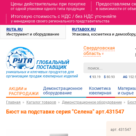
Цены действительны при покупке
Предоставляем с
от одной упаковки одного типа продукции
в зависимости от объе
Итоговую стоимость c НДС / без НДС уточняйте
у менеджеров своего регионального представительства
RUTA.RU
RUTABOX.RU
Инструмент и оборудование
Упаковка, косметика и демообор
Свердловская
область
ГЛОБАЛЬНЫЙ
ПОСТАВЩИК
уникальных и ключевых продуктов для
организации продаж ювелирных изделий
€
93.19
$
80.93
AG
152.
Демонстрационное
Косметика
Материа
АКЦИИ и
оборудование
ювелирная
и cырье
РАСПРОДАЖИ
Главная
Каталог товаров
Демонстрационное оборудование
Бюс
Бюст на подставке серия "Селена" арт.431547
арт. 431547