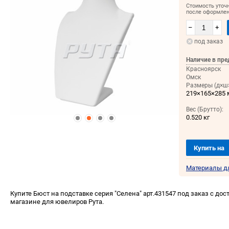
Стоимость уточ
после оформлен
–
+
под заказ
Наличие в пре
Красноярск
Омск
Размеры (д×ш×
219×165×285
Вес (Брутто):
0.520 кг
Купить на
Материалы д
Купите Бюст на подставке серия "Селена" арт.431547 под заказ с дос
магазине для ювелиров Рута.