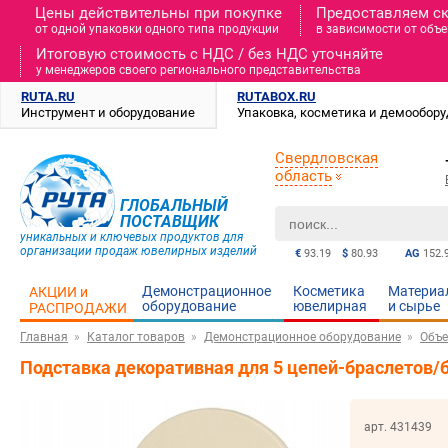
Цены действительны при покупке
Предоставляем с
от одной упаковки одного типа продукции
в зависимости от объе
Итоговую стоимость c НДС / без НДС уточняйте
у менеджеров своего регионального представительства
RUTA.RU
RUTABOX.RU
Инструмент и оборудование
Упаковка, косметика и демообор
Свердловская
область
ГЛОБАЛЬНЫЙ
ПОСТАВЩИК
уникальных и ключевых продуктов для
организации продаж ювелирных изделий
€
93.19
$
80.93
AG
152.
Демонстрационное
Косметика
Материа
АКЦИИ и
оборудование
ювелирная
и cырье
РАСПРОДАЖИ
Главная
Каталог товаров
Демонстрационное оборудование
Объе
Подставка декоративная для 5 цепей-браслетов
арт. 431439