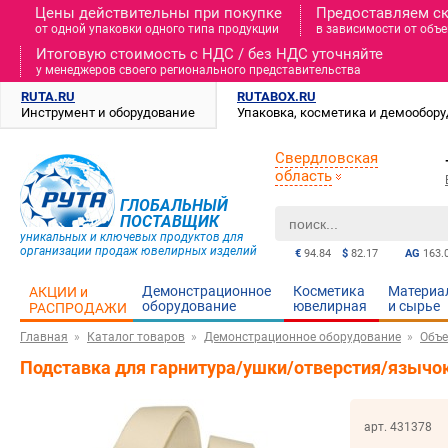
Цены действительны при покупке
Предоставляем с
от одной упаковки одного типа продукции
в зависимости от объе
Итоговую стоимость c НДС / без НДС уточняйте
у менеджеров своего регионального представительства
RUTA.RU
RUTABOX.RU
Инструмент и оборудование
Упаковка, косметика и демообор
Свердловская
область
ГЛОБАЛЬНЫЙ
ПОСТАВЩИК
уникальных и ключевых продуктов для
организации продаж ювелирных изделий
€
94.84
$
82.17
AG
163.
Демонстрационное
Косметика
Материа
АКЦИИ и
оборудование
ювелирная
и cырье
РАСПРОДАЖИ
Главная
Каталог товаров
Демонстрационное оборудование
Объе
Подставка для гарнитура/ушки/отверстия/язычо
арт. 431378