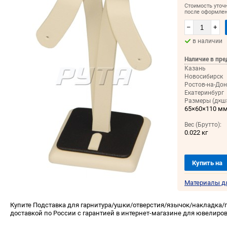
Стоимость уточ
после оформлен
–
+
в наличии
Наличие в пре
Казань
Новосибирск
Ростов-на-Дон
Екатеринбург
Размеры (д×ш×
65×60×110 м
Вес (Брутто):
0.022 кг
Купить на
Материалы д
Купите Подставка для гарнитура/ушки/отверстия/язычок/накладка/
доставкой по России с гарантией в интернет-магазине для ювелиров