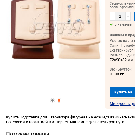
Стоимость уточ
после оформлен
–
+
в наличии
Наличие в пре
Ростов-на-Дон
Санкт-Петербу
Екатеринбург
Размеры (д×ш×
72×90×82 мм
Вес (Брутто):
0.103 кг
Купить на
Материалы д
Купите Подставка для 1 гарнитура фигурная на ножке/3 язычка/нак
по России с гарантией в интернет-магазине для ювелиров Рута.
Похожие товары