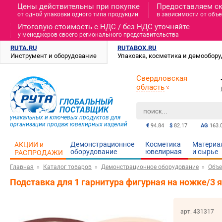
Цены действительны при покупке
Предоставляем с
от одной упаковки одного типа продукции
в зависимости от объе
Итоговую стоимость c НДС / без НДС уточняйте
у менеджеров своего регионального представительства
RUTA.RU
RUTABOX.RU
Инструмент и оборудование
Упаковка, косметика и демообор
Свердловская
область
ГЛОБАЛЬНЫЙ
ПОСТАВЩИК
уникальных и ключевых продуктов для
организации продаж ювелирных изделий
€
94.84
$
82.17
AG
163.
Демонстрационное
Косметика
Материа
АКЦИИ и
оборудование
ювелирная
и cырье
РАСПРОДАЖИ
Главная
Каталог товаров
Демонстрационное оборудование
Объе
Подставка для 1 гарнитура фигурная на ножке/3
арт. 431317