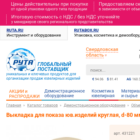
Цены действительны при покупке
Предоставляем с
от одной упаковки одного типа продукции
в зависимости от объе
Итоговую стоимость c НДС / без НДС уточняйте
у менеджеров своего регионального представительства
RUTA.RU
RUTABOX.RU
Инструмент и оборудование
Упаковка, косметика и демообор
Свердловская
область
ГЛОБАЛЬНЫЙ
ПОСТАВЩИК
уникальных и ключевых продуктов для
организации продаж ювелирных изделий
€
94.06
$
81.41
AG
160.
Демонстрационное
Косметика
Материа
АКЦИИ и
оборудование
ювелирная
и cырье
РАСПРОДАЖИ
Главная
Каталог товаров
Демонстрационное оборудование
Объе
Выкладка для показа юв.изделий круглая, d-80 м
арт. 431221