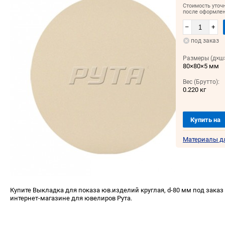
Стоимость уточ
после оформлен
–
+
под заказ
Размеры (д×ш×
80×80×5 мм
Вес (Брутто):
0.220 кг
Купить на
Материалы д
Купите Выкладка для показа юв.изделий круглая, d-80 мм под заказ 
интернет-магазине для ювелиров Рута.