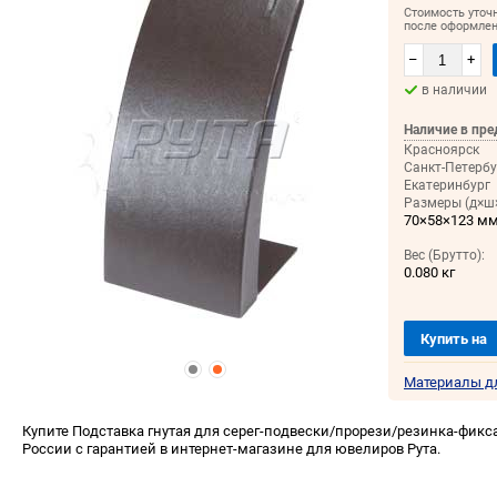
Стоимость уточ
после оформлен
–
+
в наличии
Наличие в пре
Красноярск
Санкт-Петербу
Екатеринбург
Размеры (д×ш×
70×58×123 м
Вес (Брутто):
0.080 кг
Купить на
Материалы д
Купите Подставка гнутая для серег-подвески/прорези/резинка-фикса
России с гарантией в интернет-магазине для ювелиров Рута.