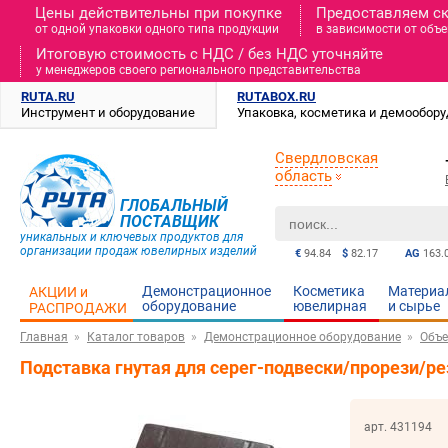
Цены действительны при покупке
Предоставляем с
от одной упаковки одного типа продукции
в зависимости от объе
Итоговую стоимость c НДС / без НДС уточняйте
у менеджеров своего регионального представительства
RUTA.RU
RUTABOX.RU
Инструмент и оборудование
Упаковка, косметика и демообор
Свердловская
область
ГЛОБАЛЬНЫЙ
ПОСТАВЩИК
уникальных и ключевых продуктов для
организации продаж ювелирных изделий
€
94.84
$
82.17
AG
163.
Демонстрационное
Косметика
Материа
АКЦИИ и
оборудование
ювелирная
и cырье
РАСПРОДАЖИ
Главная
Каталог товаров
Демонстрационное оборудование
Объе
Подставка гнутая для серег-подвески/прорези/р
арт. 431194