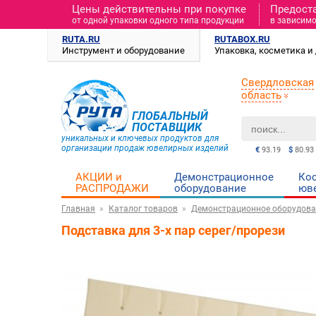
Цены действительны при покупке
Предост
от одной упаковки одного типа продукции
в зависимо
RUTA.RU
RUTABOX.RU
Инструмент и оборудование
Упаковка, косметика 
Свердловская
область
ГЛОБАЛЬНЫЙ
ПОСТАВЩИК
уникальных и ключевых продуктов для
организации продаж ювелирных изделий
€
93.19
$
80.93
АКЦИИ и
Демонстрационное
Ко
РАСПРОДАЖИ
оборудование
юв
Главная
Каталог товаров
Демонстрационное оборудова
Подставка для 3-х пар серег/прорези