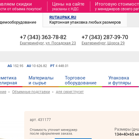
авляем скидки
Цены на сайте
Итоговую стоимость
сти от объема покупок!
указаны с НДС
у менеджеров своего ре
RUTAUPAK.RU
и демооборудование
Картонная упаковка любых размеров
+7 (343) 363-78-82
+7 (343) 287-39-70
Екатеринбург, ул. Посадская 23
Екатеринбург, Щорса 29
AG
152.95
AU
10 626.82
PT
4 448.01
сметика
Материалы
Торговое
Упаковка
елирная
и cырье
оборудование
и футляры
ние
Объемные подставки
для серег/пусет
арт. 431177
Размеры (д×ш
Стоимость уточнит менеджер
после оформления заказа.
134×40×65 