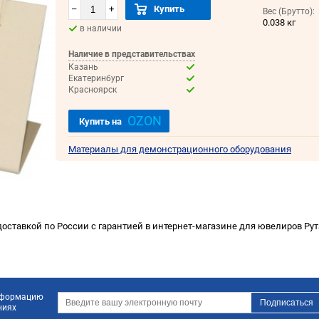
–
+
Купить
Вес (Брутто):
0.038 кг
в наличии
Наличие в представительствах
Казань
Екатеринбург
Красноярск
OZON
Купить на
Материалы для демонстрационного оборудования
 доставкой по России с гарантией в интернет-магазине для ювелиров Рут
информацию
ниях