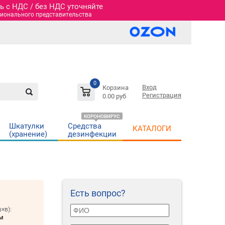
 c НДС / без НДС уточняйте
гионального представительства
0
Вход
Корзина
Регистрация
0.00 руб
КОРОНОВИРУС
Шкатулки
Средства
КАТАЛОГИ
(хранение)
дезинфекции
Есть вопрос?
×в):
мм