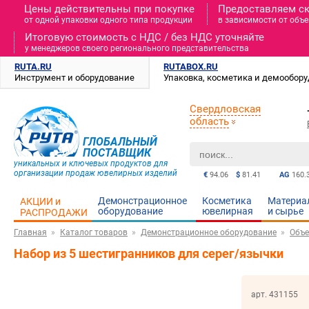
Цены действительны при покупке
Предоставляем с
от одной упаковки одного типа продукции
в зависимости от объе
Итоговую стоимость c НДС / без НДС уточняйте
у менеджеров своего регионального представительства
RUTA.RU
RUTABOX.RU
Инструмент и оборудование
Упаковка, косметика и демообор
Свердловская
область
ГЛОБАЛЬНЫЙ
ПОСТАВЩИК
уникальных и ключевых продуктов для
организации продаж ювелирных изделий
€
94.06
$
81.41
AG
160.
Демонстрационное
Косметика
Материа
АКЦИИ и
оборудование
ювелирная
и cырье
РАСПРОДАЖИ
Главная
Каталог товаров
Демонстрационное оборудование
Объе
Набор из 5 шестигранников для серег/язычки
арт. 431155