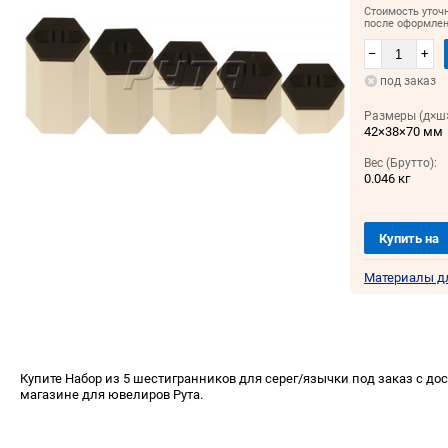
Стоимость уточ
после оформлен
–
+
под заказ
Размеры (д×ш×
42×38×70 мм
Вес (Брутто):
0.046 кг
Купить на
Материалы д
Купите Набор из 5 шестигранников для серег/язычки под заказ с дос
магазине для ювелиров Рута.