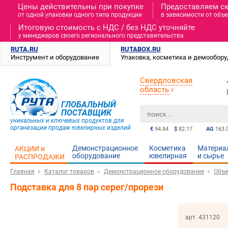
Цены действительны при покупке
Предоставляем с
от одной упаковки одного типа продукции
в зависимости от объе
Итоговую стоимость c НДС / без НДС уточняйте
у менеджеров своего регионального представительства
RUTA.RU
RUTABOX.RU
Инструмент и оборудование
Упаковка, косметика и демообор
Свердловская
область
ГЛОБАЛЬНЫЙ
ПОСТАВЩИК
уникальных и ключевых продуктов для
организации продаж ювелирных изделий
€
94.84
$
82.17
AG
163.
Демонстрационное
Косметика
Материа
АКЦИИ и
оборудование
ювелирная
и cырье
РАСПРОДАЖИ
Главная
Каталог товаров
Демонстрационное оборудование
Объе
Подставка для 8 пар серег/прорези
арт. 431120