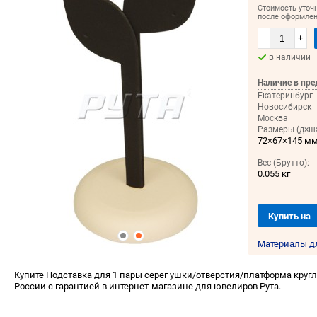
Стоимость уточ
после оформлен
–
+
в наличии
Наличие в пре
Екатеринбург
Новосибирск
Москва
Размеры (д×ш×
72×67×145 м
Вес (Брутто):
0.055 кг
Купить на
Материалы д
Купите Подставка для 1 пары серег ушки/отверстия/платформа кругла
России с гарантией в интернет-магазине для ювелиров Рута.