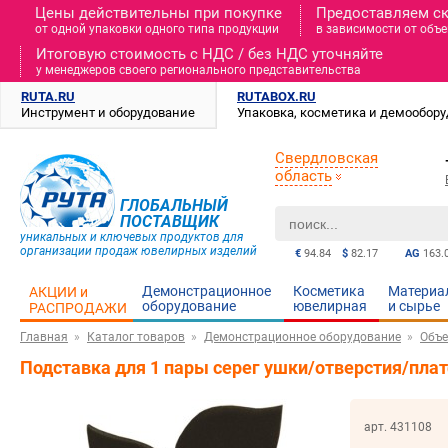
Цены действительны при покупке
Предоставляем с
от одной упаковки одного типа продукции
в зависимости от объе
Итоговую стоимость c НДС / без НДС уточняйте
у менеджеров своего регионального представительства
RUTA.RU
RUTABOX.RU
Инструмент и оборудование
Упаковка, косметика и демообор
Свердловская
область
ГЛОБАЛЬНЫЙ
ПОСТАВЩИК
уникальных и ключевых продуктов для
организации продаж ювелирных изделий
€
94.84
$
82.17
AG
163.
Демонстрационное
Косметика
Материа
АКЦИИ и
оборудование
ювелирная
и cырье
РАСПРОДАЖИ
Главная
Каталог товаров
Демонстрационное оборудование
Объе
Подставка для 1 пары серег ушки/отверстия/пла
арт. 431108