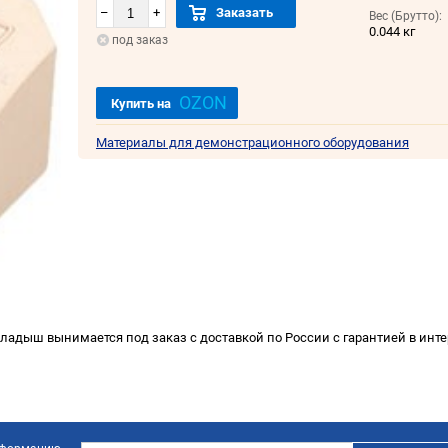
–
+
Заказать
Вес (Брутто):
0.044 кг
под заказ
OZON
Купить на
Материалы для демонстрационного оборудования
ладыш вынимается под заказ с доставкой по России с гарантией в инт