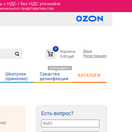
 c НДС / без НДС уточняйте
гионального представительства
0
Вход
Корзина
Регистрация
0.00 руб
КОРОНОВИРУС
Шкатулки
Средства
КАТАЛОГИ
(хранение)
дезинфекции
Есть вопрос?
×в):
м