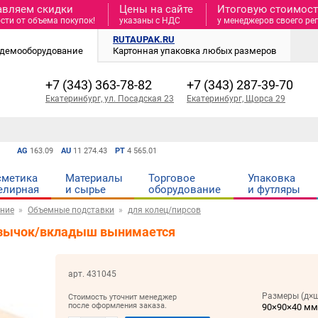
авляем скидки
Цены на сайте
Итоговую стоимость
сти от объема покупок!
указаны с НДС
у менеджеров своего ре
RUTAUPAK.RU
и демооборудование
Картонная упаковка любых размеров
+7 (343) 363-78-82
+7 (343) 287-39-70
Екатеринбург, ул. Посадская 23
Екатеринбург, Щорса 29
AG
163.09
AU
11 274.43
PT
4 565.01
сметика
Материалы
Торговое
Упаковка
елирная
и cырье
оборудование
и футляры
ние
Объемные подставки
для колец/пирсов
/язычок/вкладыш вынимается
арт. 431045
Размеры (д×ш
Стоимость уточнит менеджер
после оформления заказа.
90×90×40 м