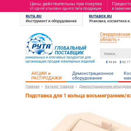
Цены действительны при покупке
Предост
от одной упаковки одного типа продукции
в зависимо
RUTA.RU
RUTABOX.RU
Инструмент и оборудование
Упаковка, косметика 
Свердловская
область
ГЛОБАЛЬНЫЙ
ПОСТАВЩИК
уникальных и ключевых продуктов для
организации продаж ювелирных изделий
€
94.84
$
82.17
АКЦИИ и
Демонстрационное
Ко
РАСПРОДАЖИ
оборудование
юв
Главная
Каталог товаров
Демонстрационное оборудова
Подставка для 1 кольца восьмигранник