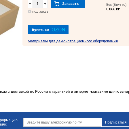
–
+
Заказать
Вес (Брутто):
0.066 кг
под заказ
OZON
Купить на
Материалы для демонстрационного оборудования
каз с доставкой по России с гарантией в интернет-магазине для ювелир
информацию
ниях