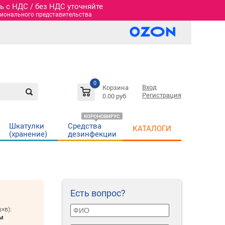
 c НДС / без НДС уточняйте
гионального представительства
0
Вход
Корзина
Регистрация
0.00 руб
КОРОНОВИРУС
Шкатулки
Средства
КАТАЛОГИ
(хранение)
дезинфекции
Есть вопрос?
×в):
мм