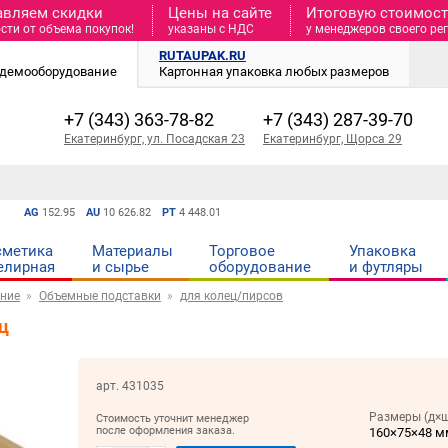
авляем скидки
Цены на сайте
Итоговую стоимость
сти от объема покупок!
указаны с НДС
у менеджеров своего ре
RUTAUPAK.RU
и демооборудование
Картонная упаковка любых размеров
+7 (343) 363-78-82
+7 (343) 287-39-70
Екатеринбург, ул. Посадская 23
Екатеринбург, Щорса 29
AG
152.95
AU
10 626.82
PT
4 448.01
сметика
Материалы
Торговое
Упаковка
елирная
и cырье
оборудование
и футляры
ние
Объемные подставки
для колец/пирсов
ц
арт. 431035
Размеры (д×ш
Стоимость уточнит менеджер
после оформления заказа.
160×75×48 