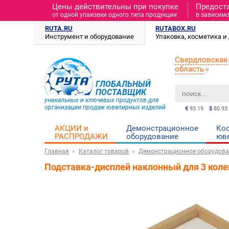
Цены действительны при покупке
Предост
от одной упаковки одного типа продукции
в зависимо
RUTA.RU
RUTABOX.RU
Инструмент и оборудование
Упаковка, косметика 
Свердловская
область
ГЛОБАЛЬНЫЙ
ПОСТАВЩИК
уникальных и ключевых продуктов для
организации продаж ювелирных изделий
€
93.19
$
80.93
АКЦИИ и
Демонстрационное
Ко
РАСПРОДАЖИ
оборудование
юв
Главная
Каталог товаров
Демонстрационное оборудова
Подставка-дисплей наклонный для 3 коле