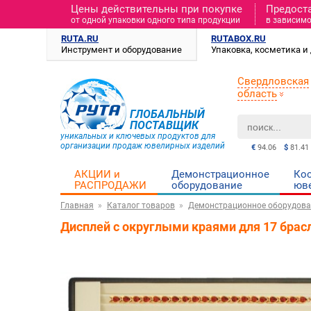
Цены действительны при покупке
Предост
от одной упаковки одного типа продукции
в зависимо
RUTA.RU
RUTABOX.RU
Инструмент и оборудование
Упаковка, косметика 
Свердловская
область
ГЛОБАЛЬНЫЙ
ПОСТАВЩИК
уникальных и ключевых продуктов для
организации продаж ювелирных изделий
€
94.06
$
81.41
АКЦИИ и
Демонстрационное
Ко
РАСПРОДАЖИ
оборудование
юв
Главная
Каталог товаров
Демонстрационное оборудова
Дисплей с округлыми краями для 17 брас