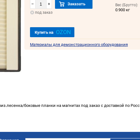
–
+
Заказать
Вес (Брутто):
0.900 кг
под заказ
OZON
Купить на
Материалы для демонстрационного оборудования
из.лесенка/боковые планки на магнитах под заказ с доставкой по Росс