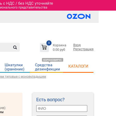
 c НДС / без НДС уточняйте
гионального представительства
0
Вход
Корзина
Регистрация
0.00 руб
КОРОНОВИРУС
Шкатулки
Средства
КАТАЛОГИ
(хранение)
дезинфекции
леи типовые с моновкладышем
Есть вопрос?
×в):
мм