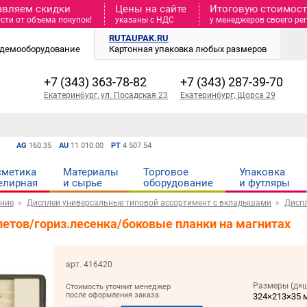
авляем скидки
Цены на сайте
Итоговую стоимость
сти от объема покупок!
указаны с НДС
у менеджеров своего ре
RUTAUPAK.RU
и демооборудование
Картонная упаковка любых размеров
+7 (343) 363-78-82
+7 (343) 287-39-70
Екатеринбург, ул. Посадская 23
Екатеринбург, Щорса 29
AG
160.35
AU
11 010.00
PT
4 507.54
сметика
Материалы
Торговое
Упаковка
елирная
и cырье
оборудование
и футляры
ние
Дисплеи универсальные типовой ассортимент с вкладышами
Дисп
летов/гориз.лесенка/боковые планки на магнитах
арт. 416420
Размеры (д×ш
Стоимость уточнит менеджер
после оформления заказа.
324×213×35 