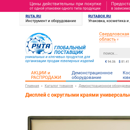
Цены действительны при покупке
Предост
от одной упаковки одного типа продукции
в зависимо
RUTA.RU
RUTABOX.RU
Инструмент и оборудование
Упаковка, косметика 
Свердловская
область
ГЛОБАЛЬНЫЙ
ПОСТАВЩИК
уникальных и ключевых продуктов для
организации продаж ювелирных изделий
€
94.06
$
81.41
АКЦИИ и
Демонстрационное
Ко
РАСПРОДАЖИ
оборудование
юв
Главная
Каталог товаров
Демонстрационное оборудова
Дисплей с округлыми краями универсаль