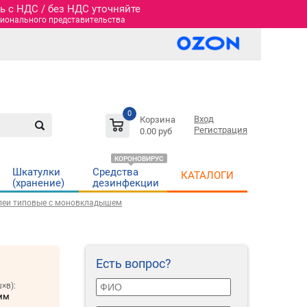
 c НДС / без НДС уточняйте
гионального представительства
0
Вход
Корзина
Регистрация
0.00 руб
КОРОНОВИРУС
Шкатулки
Средства
КАТАЛОГИ
(хранение)
дезинфекции
леи типовые с моновкладышем
Есть вопрос?
×в):
мм