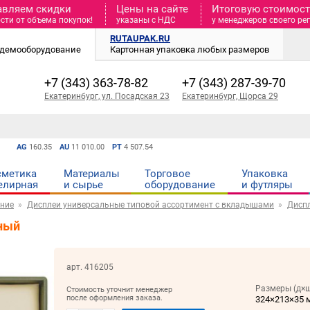
авляем скидки
Цены на сайте
Итоговую стоимость
сти от объема покупок!
указаны с НДС
у менеджеров своего ре
RUTAUPAK.RU
и демооборудование
Картонная упаковка любых размеров
+7 (343) 363-78-82
+7 (343) 287-39-70
Екатеринбург, ул. Посадская 23
Екатеринбург, Щорса 29
AG
160.35
AU
11 010.00
PT
4 507.54
сметика
Материалы
Торговое
Упаковка
елирная
и cырье
оборудование
и футляры
ние
Дисплеи универсальные типовой ассортимент с вкладышами
Дисп
ный
арт. 416205
Размеры (д×ш
Стоимость уточнит менеджер
после оформления заказа.
324×213×35 