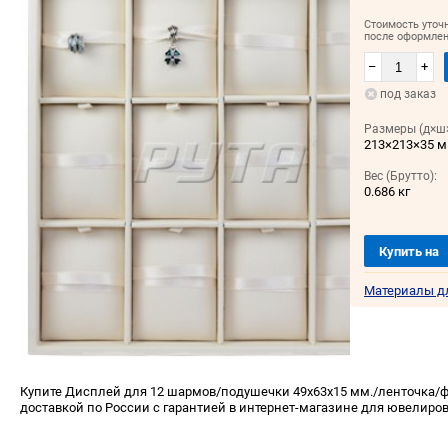
Стоимость уточ
после оформлен
–
+
под заказ
Размеры (д×ш×
213×213×35 
Вес (Брутто):
0.686 кг
Купить на
Материалы д
Купите Дисплей для 12 шармов/подушечки 49х63х15 мм./ленточка/ф
доставкой по России с гарантией в интернет-магазине для ювелиров