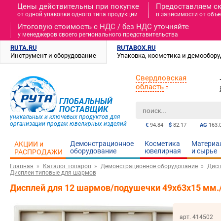
Цены действительны при покупке
Предоставляем с
от одной упаковки одного типа продукции
в зависимости от объе
Итоговую стоимость c НДС / без НДС уточняйте
у менеджеров своего регионального представительства
RUTA.RU
RUTABOX.RU
Инструмент и оборудование
Упаковка, косметика и демообор
Свердловская
область
ГЛОБАЛЬНЫЙ
ПОСТАВЩИК
уникальных и ключевых продуктов для
организации продаж ювелирных изделий
€
94.84
$
82.17
AG
163.
Демонстрационное
Косметика
Материа
АКЦИИ и
оборудование
ювелирная
и cырье
РАСПРОДАЖИ
Главная
Каталог товаров
Демонстрационное оборудование
Дисп
Дисплеи типовые для шармов
Дисплей для 12 шармов/подушечки 49х63х15 мм.
арт. 414502