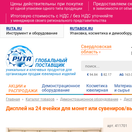
Цены действительны при покупке
Предоставляем с
от одной упаковки одного типа продукции
в зависимости от объе
Итоговую стоимость c НДС / без НДС уточняйте
у менеджеров своего регионального представительства
RUTA.RU
RUTABOX.RU
Инструмент и оборудование
Упаковка, косметика и демообор
Свердловская
область
ГЛОБАЛЬНЫЙ
ПОСТАВЩИК
уникальных и ключевых продуктов для
организации продаж ювелирных изделий
€
94.84
$
82.17
AG
163.
Демонстрационное
Косметика
Материа
АКЦИИ и
оборудование
ювелирная
и cырье
РАСПРОДАЖИ
Главная
Каталог товаров
Демонстрационное оборудование
Дисп
Дисплей на 24 ячейки для монет или сувениров/
арт. 411701