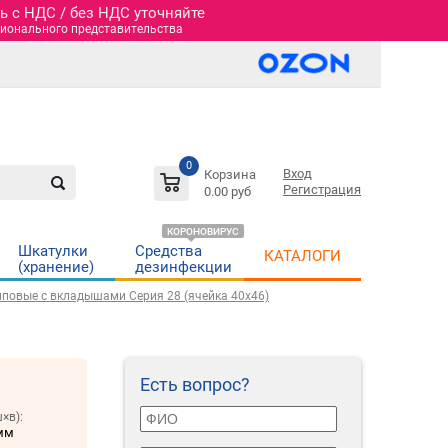
 c НДС / без НДС уточняйте
гионального представительства
0
Вход
Корзина
Регистрация
0.00 руб
КОРОНОВИРУС
Шкатулки
Средства
КАТАЛОГИ
(хранение)
дезинфекции
иповые c вкладышами Серия 28 (ячейка 40х46)
Есть вопрос?
×в):
мм