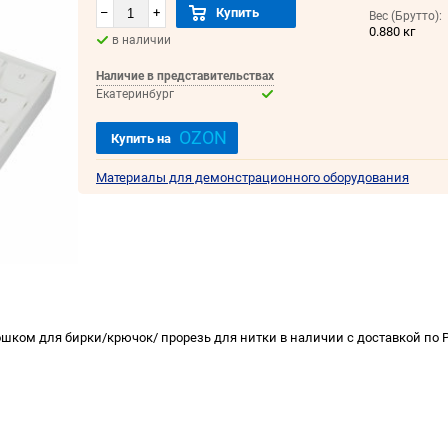
–
+
Купить
Вес (Брутто):
0.880 кг
в наличии
Наличие в представительствах
Екатеринбург
OZON
Купить на
Материалы для демонстрационного оборудования
шком для бирки/крючок/ прорезь для нитки в наличии с доставкой по 