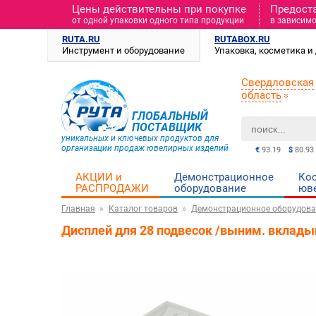
Цены действительны при покупке
Предост
от одной упаковки одного типа продукции
в зависимо
RUTA.RU
RUTABOX.RU
Инструмент и оборудование
Упаковка, косметика 
Свердловская
область
ГЛОБАЛЬНЫЙ
ПОСТАВЩИК
уникальных и ключевых продуктов для
организации продаж ювелирных изделий
€
93.19
$
80.93
АКЦИИ и
Демонстрационное
Ко
РАСПРОДАЖИ
оборудование
юв
Главная
Каталог товаров
Демонстрационное оборудова
Дисплей для 28 подвесок /выним. вклады