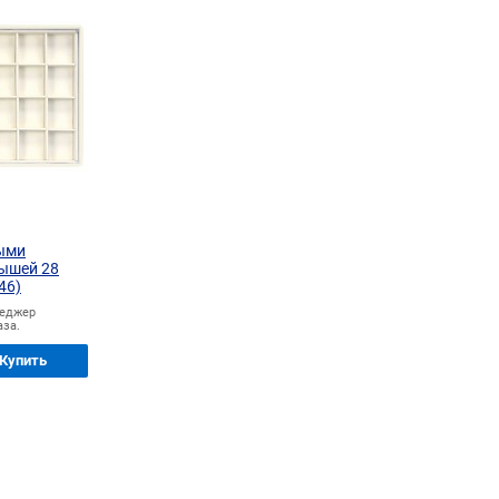
лыми
дышей 28
46)
неджер
аза.
Купить