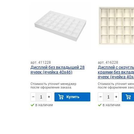
арт. 411228
арт. 416228
Дисплей без вкладышей 28
Дисплей с округ
ячеек (ячейка 40х46)
краями без вкла
ячеек (ячейка 40х
Стоимость уточнит менеджер
Стоимость уточнит ме
после оформления заказа.
после оформления зак
–
+
Купить
–
+
в наличии
в наличии