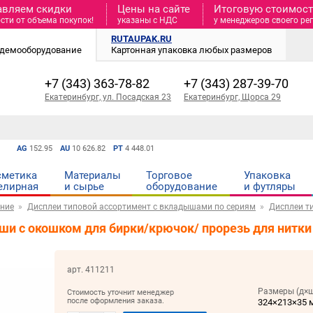
авляем скидки
Цены на сайте
Итоговую стоимость
сти от объема покупок!
указаны с НДС
у менеджеров своего ре
RUTAUPAK.RU
и демооборудование
Картонная упаковка любых размеров
+7 (343) 363-78-82
+7 (343) 287-39-70
Екатеринбург, ул. Посадская 23
Екатеринбург, Щорса 29
AG
152.95
AU
10 626.82
PT
4 448.01
сметика
Материалы
Торговое
Упаковка
елирная
и cырье
оборудование
и футляры
ние
Дисплеи типовой ассортимент с вкладышами по сериям
Дисплеи т
ши с окошком для бирки/крючок/ прорезь для нитки
арт. 411211
Размеры (д×ш
Стоимость уточнит менеджер
после оформления заказа.
324×213×35 