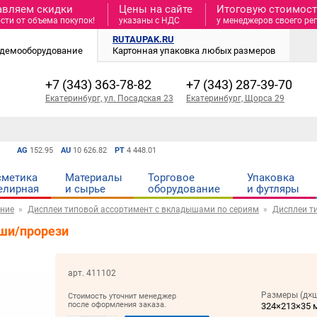
авляем скидки
Цены на сайте
Итоговую стоимость
сти от объема покупок!
указаны с НДС
у менеджеров своего ре
RUTAUPAK.RU
и демооборудование
Картонная упаковка любых размеров
+7 (343) 363-78-82
+7 (343) 287-39-70
Екатеринбург, ул. Посадская 23
Екатеринбург, Щорса 29
AG
152.95
AU
10 626.82
PT
4 448.01
сметика
Материалы
Торговое
Упаковка
елирная
и cырье
оборудование
и футляры
ние
Дисплеи типовой ассортимент с вкладышами по сериям
Дисплеи т
ыши/прорези
арт. 411102
Размеры (д×ш
Стоимость уточнит менеджер
после оформления заказа.
324×213×35 