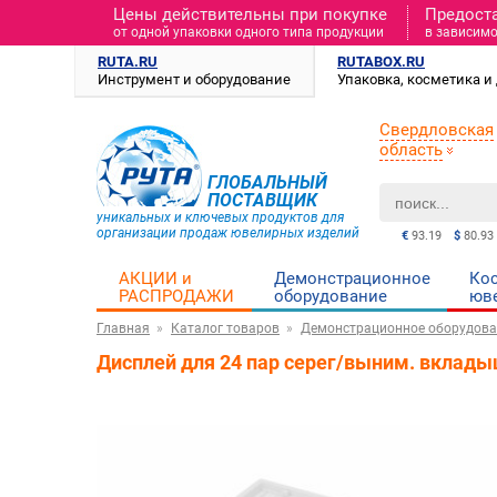
Цены действительны при покупке
Предост
от одной упаковки одного типа продукции
в зависимо
RUTA.RU
RUTABOX.RU
Инструмент и оборудование
Упаковка, косметика 
Свердловская
область
ГЛОБАЛЬНЫЙ
ПОСТАВЩИК
уникальных и ключевых продуктов для
организации продаж ювелирных изделий
€
93.19
$
80.93
АКЦИИ и
Демонстрационное
Ко
РАСПРОДАЖИ
оборудование
юв
Главная
Каталог товаров
Демонстрационное оборудова
Дисплей для 24 пар серег/выним. вклад