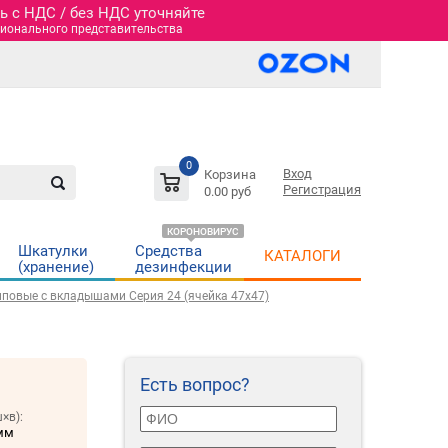
 c НДС / без НДС уточняйте
гионального представительства
0
Вход
Корзина
Регистрация
0.00 руб
КОРОНОВИРУС
Шкатулки
Средства
КАТАЛОГИ
(хранение)
дезинфекции
иповые c вкладышами Серия 24 (ячейка 47х47)
Есть вопрос?
×в):
мм