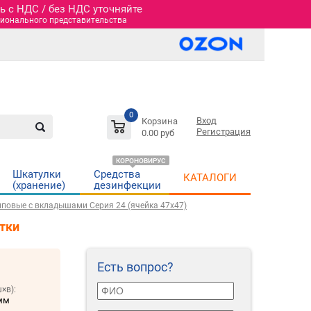
 c НДС / без НДС уточняйте
гионального представительства
0
Вход
Корзина
Регистрация
0.00 руб
КОРОНОВИРУС
Шкатулки
Средства
КАТАЛОГИ
(хранение)
дезинфекции
иповые c вкладышами Серия 24 (ячейка 47х47)
тки
Есть вопрос?
×в):
мм