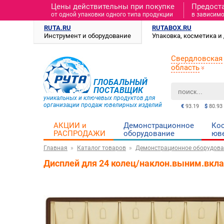
Цены действительны при покупке
Предост
от одной упаковки одного типа продукции
в зависимо
RUTA.RU
RUTABOX.RU
Инструмент и оборудование
Упаковка, косметика 
Свердловская
область
ГЛОБАЛЬНЫЙ
ПОСТАВЩИК
уникальных и ключевых продуктов для
организации продаж ювелирных изделий
€
93.19
$
80.93
АКЦИИ и
Демонстрационное
Ко
РАСПРОДАЖИ
оборудование
юв
Главная
Каталог товаров
Демонстрационное оборудова
Дисплей для 24 колец/наклон.выним.вкл