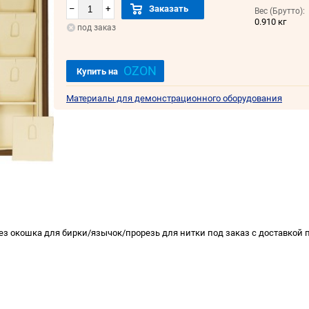
–
+
Заказать
Вес (Брутто):
0.910 кг
под заказ
OZON
Купить на
Материалы для демонстрационного оборудования
 окошка для бирки/язычок/прорезь для нитки под заказ с доставкой п