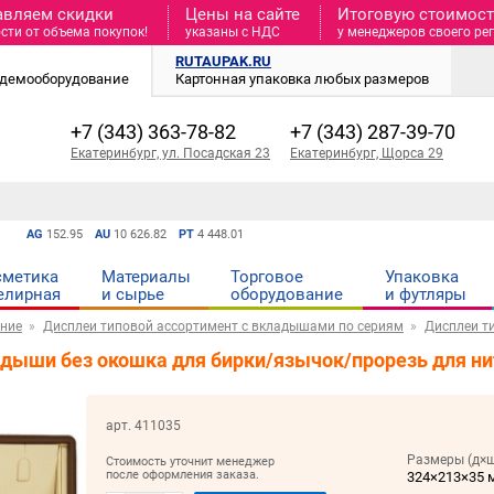
авляем скидки
Цены на сайте
Итоговую стоимость
сти от объема покупок!
указаны с НДС
у менеджеров своего ре
RUTAUPAK.RU
и демооборудование
Картонная упаковка любых размеров
+7 (343) 363-78-82
+7 (343) 287-39-70
Екатеринбург, ул. Посадская 23
Екатеринбург, Щорса 29
AG
152.95
AU
10 626.82
PT
4 448.01
сметика
Материалы
Торговое
Упаковка
елирная
и cырье
оборудование
и футляры
ние
Дисплеи типовой ассортимент с вкладышами по сериям
Дисплеи т
адыши без окошка для бирки/язычок/прорезь для ни
арт. 411035
Размеры (д×ш
Стоимость уточнит менеджер
после оформления заказа.
324×213×35 