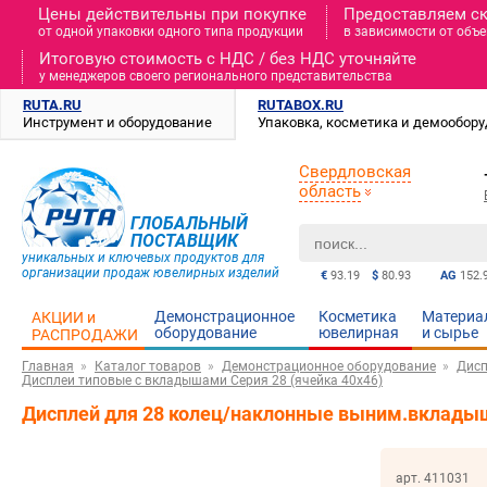
Цены действительны при покупке
Предоставляем с
от одной упаковки одного типа продукции
в зависимости от объе
Итоговую стоимость c НДС / без НДС уточняйте
у менеджеров своего регионального представительства
RUTA.RU
RUTABOX.RU
Инструмент и оборудование
Упаковка, косметика и демообор
Свердловская
область
ГЛОБАЛЬНЫЙ
ПОСТАВЩИК
уникальных и ключевых продуктов для
организации продаж ювелирных изделий
€
93.19
$
80.93
AG
152.
Демонстрационное
Косметика
Материа
АКЦИИ и
оборудование
ювелирная
и cырье
РАСПРОДАЖИ
Главная
Каталог товаров
Демонстрационное оборудование
Дисп
Дисплеи типовые c вкладышами Серия 28 (ячейка 40х46)
Дисплей для 28 колец/наклонные выним.вкладыш
арт. 411031