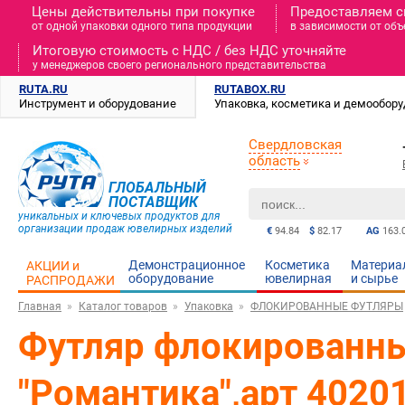
Цены действительны при покупке
Предоставляем с
от одной упаковки одного типа продукции
в зависимости от объ
Итоговую стоимость c НДС / без НДС уточняйте
у менеджеров своего регионального представительства
RUTA.RU
RUTABOX.RU
Инструмент и оборудование
Упаковка, косметика и демообор
Свердловская
область
ГЛОБАЛЬНЫЙ
ПОСТАВЩИК
уникальных и ключевых продуктов для
организации продаж ювелирных изделий
€
94.84
$
82.17
AG
163.
Демонстрационное
Косметика
Материа
АКЦИИ и
оборудование
ювелирная
и cырье
РАСПРОДАЖИ
Главная
Каталог товаров
Упаковка
ФЛОКИРОВАННЫЕ ФУТЛЯРЫ
Футляр флокированный
"Романтика",арт 4020