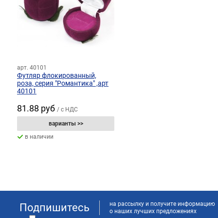
арт. 40101
Футляр флокированный,
роза, серия "Романтика" ,арт
40101
81.88 руб
/ с НДС
варианты >>
в наличии
на рассылку и получите информацию
Подпишитесь
о наших лучших предложениях