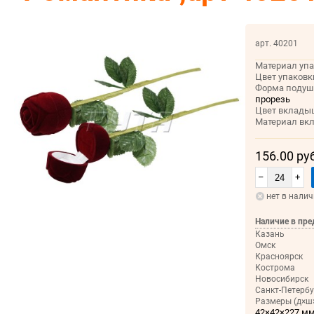
арт. 40201
Материал упа
Цвет упаковк
Форма подуш
прорезь
Цвет вклады
Материал вк
156.00 ру
–
+
нет в нали
Наличие в пре
Казань
Омск
Красноярск
Кострома
Новосибирск
Санкт-Петербу
Размеры (д×ш×
42×42×227 м