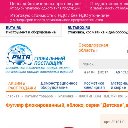
Цены действительны при покупке
Предоставляем с
от одной упаковки одного типа продукции
в зависимости от объе
Итоговую стоимость c НДС / без НДС уточняйте
у менеджеров своего регионального представительства
RUTA.RU
RUTABOX.RU
Инструмент и оборудование
Упаковка, косметика и демообор
Свердловская
область
ГЛОБАЛЬНЫЙ
ПОСТАВЩИК
уникальных и ключевых продуктов для
организации продаж ювелирных изделий
€
94.84
$
82.17
AG
163.
Демонстрационное
Косметика
Материа
АКЦИИ и
оборудование
ювелирная
и cырье
РАСПРОДАЖИ
Главная
Каталог товаров
Упаковка
ФЛОКИРОВАННЫЕ ФУТЛЯРЫ
Футляр флокированный, яблоко, серия "Детская",а
арт. 30101 S