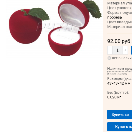
Материал упа
Цвет упаковк
Форма подуш
прорезь
Цвет вклады
Материал вк
92.00 руб
–
+
нет в нали
Наличие в пре
Красноярск
Размеры (д×ш×
43×43×42 мм
Вес (Брутто):
0.020 кг
Купить на
Купить н