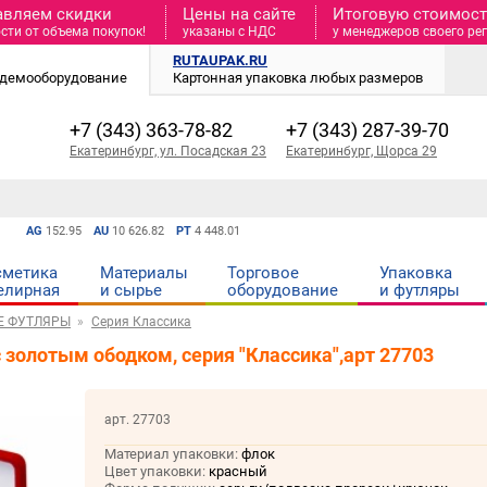
авляем скидки
Цены на сайте
Итоговую стоимость
сти от объема покупок!
указаны с НДС
у менеджеров своего ре
RUTAUPAK.RU
и демооборудование
Картонная упаковка любых размеров
+7 (343) 363-78-82
+7 (343) 287-39-70
Екатеринбург, ул. Посадская 23
Екатеринбург, Щорса 29
AG
152.95
AU
10 626.82
PT
4 448.01
сметика
Материалы
Торговое
Упаковка
елирная
и cырье
оборудование
и футляры
Е ФУТЛЯРЫ
Серия Классика
золотым ободком, серия "Классика",арт 27703
арт. 27703
Материал упаковки:
флок
Цвет упаковки:
красный