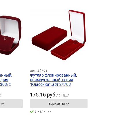
арт. 24703
анный,
Футляр флокированный,
ерия
прямоугольный, серия
0303/С
"Классика" ,арт 24703
175.16 руб
С
/ с НДС
 >>
варианты >>
в наличии