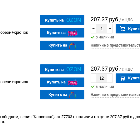
207.37 руб
OZON
Купить на
/ с НДС
–
+
Купит
рорези+крючок
Купить на
в наличии
Купить на
Наличие в представительс
207.37 руб
OZON
Купить на
/ с НДС
–
+
Купит
рорези+крючок
Купить на
в наличии
Купить на
Наличие в представительс
бодком, серия "Классика",арт 27703 в наличии по цене 207.37 руб с до
та.