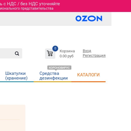
 c НДС / без НДС уточняйте
гионального представительства
0
Вход
Корзина
Регистрация
0.00 руб
КОРОНОВИРУС
Шкатулки
Средства
КАТАЛОГИ
(хранение)
дезинфекции