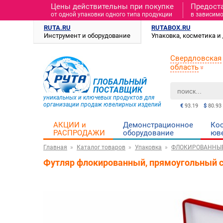
Цены действительны при покупке
Предост
от одной упаковки одного типа продукции
в зависимо
RUTA.RU
RUTABOX.RU
Инструмент и оборудование
Упаковка, косметика 
Свердловская
область
ГЛОБАЛЬНЫЙ
ПОСТАВЩИК
уникальных и ключевых продуктов для
организации продаж ювелирных изделий
€
93.19
$
80.93
АКЦИИ и
Демонстрационное
Ко
РАСПРОДАЖИ
оборудование
юв
Главная
Каталог товаров
Упаковка
ФЛОКИРОВАННЫ
Футляр флокированный, прямоугольный с 