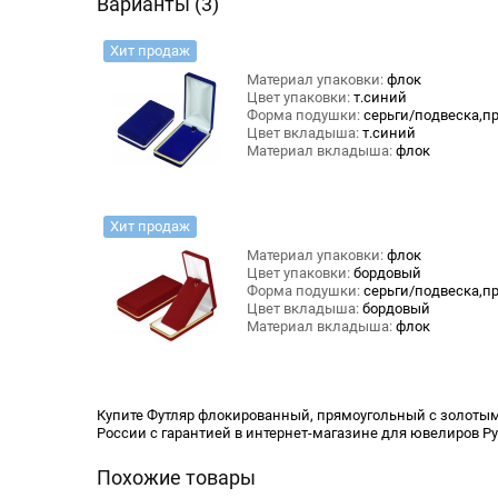
Варианты (3)
Хит продаж
Материал упаковки:
флок
Цвет упаковки:
т.синий
Форма подушки:
серьги/подвеска,п
Цвет вкладыша:
т.синий
Материал вкладыша:
флок
Хит продаж
Материал упаковки:
флок
Цвет упаковки:
бордовый
Форма подушки:
серьги/подвеска,п
Цвет вкладыша:
бордовый
Материал вкладыша:
флок
Купите Футляр флокированный, прямоугольный с золотым о
России с гарантией в интернет-магазине для ювелиров Ру
Похожие товары