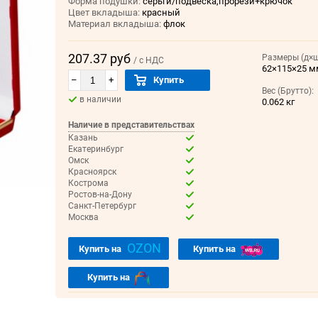
Форма подушки:
серьги/подвеска,прорези+крючок
Цвет вкладыша:
красный
Материал вкладыша:
флок
207.37 руб
Размеры (д×ш
/ с НДС
62×115×25 
–
+
Купить
Вес (Брутто):
в наличии
0.062 кг
Наличие в представительствах
Казань
Екатеринбург
Омск
Красноярск
Кострома
Ростов-на-Дону
Санкт-Петербург
Москва
OZON
Купить на
Купить на
Купить на