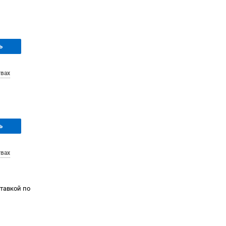
ь
твах
ь
твах
ставкой по