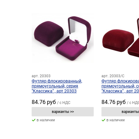
арт. 20303
арт. 20303/С
Футляр флокированный,
Футляр флокиров
прямоугольный, серия
прямоугольный, с
"Классика" , арт 20303
"Классика" , арт 2
84.76 руб
84.76 руб
/ с НДС
/ с НД
варианты >>
варианты
в наличии
в наличии