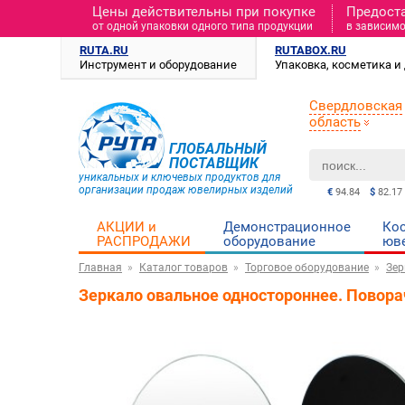
Цены действительны при покупке
Предост
от одной упаковки одного типа продукции
в зависимо
RUTA.RU
RUTABOX.RU
Инструмент и оборудование
Упаковка, косметика 
Свердловская
область
ГЛОБАЛЬНЫЙ
ПОСТАВЩИК
уникальных и ключевых продуктов для
организации продаж ювелирных изделий
€
94.84
$
82.17
АКЦИИ и
Демонстрационное
Ко
РАСПРОДАЖИ
оборудование
юв
Главная
Каталог товаров
Торговое оборудование
Зер
Зеркало овальное одностороннее. Повора