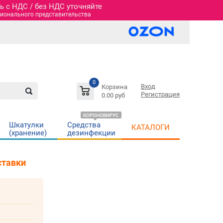
 c НДС / без НДС уточняйте
гионального представительства
0
Вход
Корзина
Регистрация
0.00 руб
КОРОНОВИРУС
Шкатулки
Средства
КАТАЛОГИ
(хранение)
дезинфекции
ставки