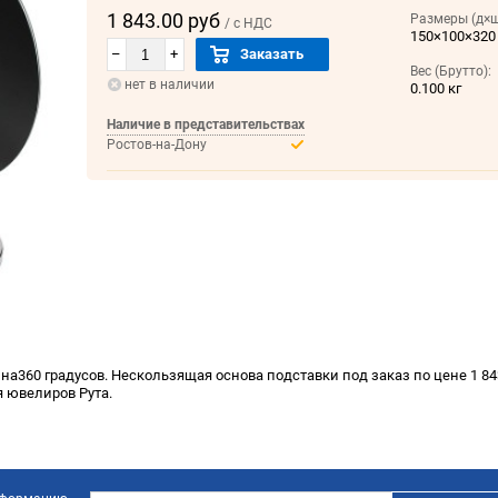
1 843.00 руб
Размеры (д×ш
/ с НДС
150×100×320
–
+
Заказать
Вес (Брутто):
нет в наличии
0.100 кг
Наличие в представительствах
Ростов-на-Дону
а360 градусов. Нескользящая основа подставки под заказ по цене 1 843
я ювелиров Рута.