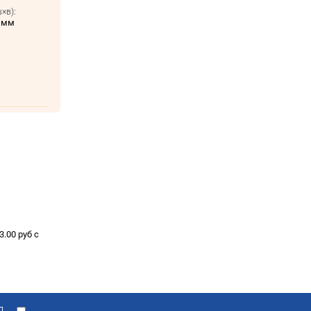
×в):
 мм
.00 руб с