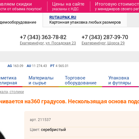
авляем скидки
Цены на сайте
Итоговую стоимость
сти от объема покупок!
указаны с НДС
у менеджеров своего ре
RUTAUPAK.RU
и демооборудование
Картонная упаковка любых размеров
+7 (343) 363-78-82
+7 (343) 287-39-70
Екатеринбург, ул. Посадская 23
Екатеринбург, Щорса 29
AG
163.09
AU
11 274.43
PT
4 565.01
сметика
Материалы
Торговое
Упаковка
елирная
и cырье
оборудование
и футляры
кала, столики
чивается на360 градусов. Нескользящая основа под
арт. 211537
Цвет:
серебристый