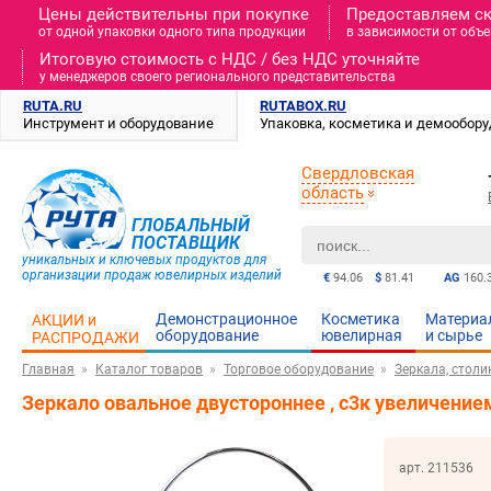
Цены действительны при покупке
Предоставляем с
от одной упаковки одного типа продукции
в зависимости от объе
Итоговую стоимость c НДС / без НДС уточняйте
у менеджеров своего регионального представительства
RUTA.RU
RUTABOX.RU
Инструмент и оборудование
Упаковка, косметика и демообор
Свердловская
область
ГЛОБАЛЬНЫЙ
ПОСТАВЩИК
уникальных и ключевых продуктов для
организации продаж ювелирных изделий
€
94.06
$
81.41
AG
160.
Демонстрационное
Косметика
Материа
АКЦИИ и
оборудование
ювелирная
и cырье
РАСПРОДАЖИ
Главная
Каталог товаров
Торговое оборудование
Зеркала, столи
Зеркало овальное двустороннее , с3к увеличением
арт. 211536