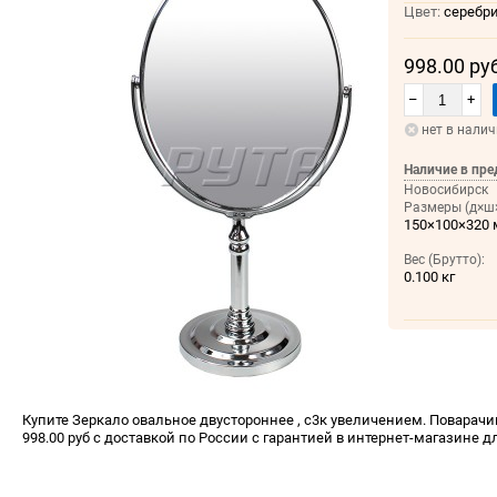
Цвет:
серебр
998.00 ру
–
+
нет в нали
Наличие в пре
Новосибирск
Размеры (д×ш×
150×100×320
Вес (Брутто):
0.100 кг
Купите Зеркало овальное двустороннее , с3к увеличением. Поварачив
998.00 руб с доставкой по России с гарантией в интернет-магазине д