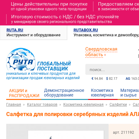
Цены действительны при покупке
Предоставляем с
от одной упаковки одного типа продукции
в зависимости от объе
Итоговую стоимость c НДС / без НДС уточняйте
у менеджеров своего регионального представительства
RUTA.RU
RUTABOX.RU
Инструмент и оборудование
Упаковка, косметика и демообор
Свердловская
область
ГЛОБАЛЬНЫЙ
ПОСТАВЩИК
уникальных и ключевых продуктов для
организации продаж ювелирных изделий
€
94.84
$
82.17
AG
163.
Демонстрационное
Косметика
Материа
АКЦИИ и
оборудование
ювелирная
и cырье
РАСПРОДАЖИ
Главная
Каталог товаров
Косметика ювелирная
Салфетки
Сал
Салфетка для полировки серебряных изделий АЛ
арт. 211192