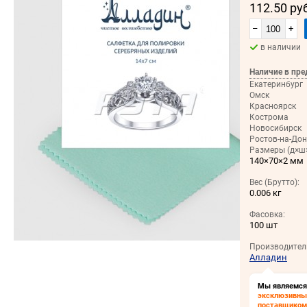
112.50 ру
–
+
в наличии
Наличие в пре
Екатеринбург
Омск
Красноярск
Кострома
Новосибирск
Ростов-на-Дон
Размеры (д×ш×
140×70×2 мм
Вес (Брутто):
0.006 кг
Фасовка:
100 шт
Производител
Алладин
Мы являемся
эксклюзивн
поставщиком