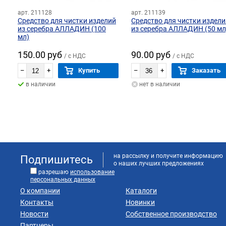
арт. 211128
арт. 211139
Средство для чистки изделий
Средство для чистки издели
из серебра АЛЛАДИН (100
из серебра АЛЛАДИН (50 мл
мл)
150.00 руб
90.00 руб
/ с НДС
/ с НДС
–
+
Купить
–
+
Заказать
в наличии
нет в наличии
на рассылку и получите информацию
Подпишитесь
о наших лучших предложениях
разрешаю
использование
персональных данных
О компании
Каталоги
Контакты
Новинки
Новости
Собственное производство
Партнеры