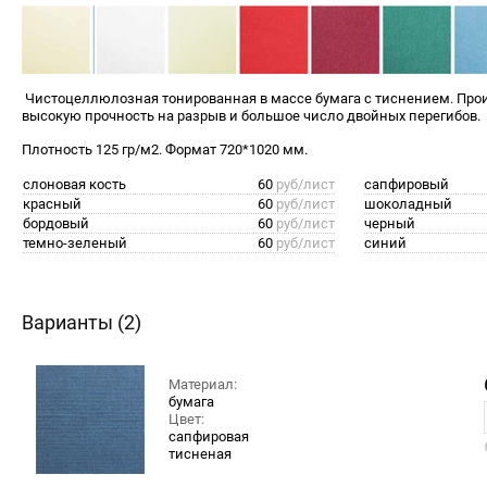
Чистоцеллюлозная тонированная в массе бумага с тиснением. Пр
высокую прочность на разрыв и большое число двойных перегибов.
Плотность 125 гр/м2. Формат 720*1020 мм.
слоновая кость
60
руб/лист
сапфировый
красный
60
руб/лист
шоколадный
бордовый
60
руб/лист
черный
темно-зеленый
60
руб/лист
синий
Варианты (2)
Материал:
бумага
Цвет:
сапфировая
тисненая