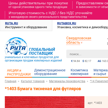
Цены действительны при покупке
Предоставляем с
от одной упаковки одного типа продукции
в зависимости от объе
Итоговую стоимость c НДС / без НДС уточняйте
у менеджеров своего регионального представительства
RUTA.RU
RUTABOX.RU
Инструмент и оборудование
Упаковка, косметика и демообор
Свердловская
область
ГЛОБАЛЬНЫЙ
ПОСТАВЩИК
уникальных и ключевых продуктов для
организации продаж ювелирных изделий
€
94.84
$
82.17
AG
163.
Демонстрационное
Косметика
Материа
АКЦИИ и
оборудование
ювелирная
и cырье
РАСПРОДАЖИ
Главная
Каталог товаров
Материалы производства
*14 Перепле
*1403 Бумага тисненая для футляров
арт. *1403