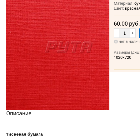
Материал:
бу
Цвет:
красная
60.00 руб
–
+
нет в нали
Размеры (д×ш×
1020×720
Описание
тисненая бумага