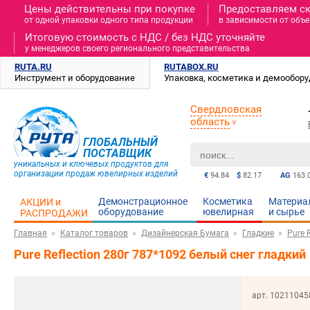
Цены действительны при покупке
Предоставляем с
от одной упаковки одного типа продукции
в зависимости от объе
Итоговую стоимость c НДС / без НДС уточняйте
у менеджеров своего регионального представительства
RUTA.RU
RUTABOX.RU
Инструмент и оборудование
Упаковка, косметика и демообор
Свердловская
область
ГЛОБАЛЬНЫЙ
ПОСТАВЩИК
уникальных и ключевых продуктов для
организации продаж ювелирных изделий
€
94.84
$
82.17
AG
163.
Демонстрационное
Косметика
Материа
АКЦИИ и
оборудование
ювелирная
и cырье
РАСПРОДАЖИ
Главная
Каталог товаров
Дизайнерская Бумага
Гладкие
Pure R
Pure Reflection 280г 787*1092 белый снег гладкий
арт. 10211045