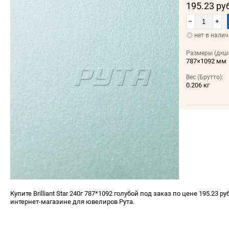
195.23 ру
–
+
нет в нали
Размеры (д×ш×
787×1092 мм
Вес (Брутто):
0.206 кг
Купите Brilliant Star 240г 787*1092 голубой под заказ по цене 195.23 р
интернет-магазине для ювелиров Рута.