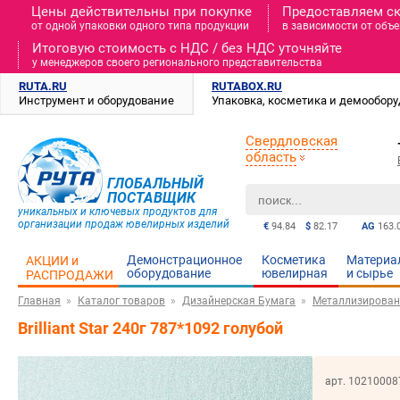
Цены действительны при покупке
Предоставляем с
от одной упаковки одного типа продукции
в зависимости от объе
Итоговую стоимость c НДС / без НДС уточняйте
у менеджеров своего регионального представительства
RUTA.RU
RUTABOX.RU
Инструмент и оборудование
Упаковка, косметика и демообор
Свердловская
область
ГЛОБАЛЬНЫЙ
ПОСТАВЩИК
уникальных и ключевых продуктов для
организации продаж ювелирных изделий
€
94.84
$
82.17
AG
163.
Демонстрационное
Косметика
Материа
АКЦИИ и
оборудование
ювелирная
и cырье
РАСПРОДАЖИ
Главная
Каталог товаров
Дизайнерская Бумага
Металлизирован
Brilliant Star 240г 787*1092 голубой
арт. 10210008