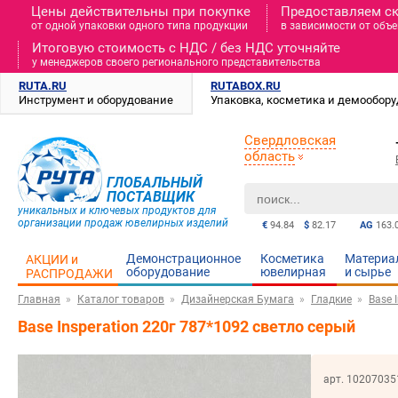
Цены действительны при покупке
Предоставляем с
от одной упаковки одного типа продукции
в зависимости от объе
Итоговую стоимость c НДС / без НДС уточняйте
у менеджеров своего регионального представительства
RUTA.RU
RUTABOX.RU
Инструмент и оборудование
Упаковка, косметика и демообор
Свердловская
область
ГЛОБАЛЬНЫЙ
ПОСТАВЩИК
уникальных и ключевых продуктов для
организации продаж ювелирных изделий
€
94.84
$
82.17
AG
163.
Демонстрационное
Косметика
Материа
АКЦИИ и
оборудование
ювелирная
и cырье
РАСПРОДАЖИ
Главная
Каталог товаров
Дизайнерская Бумага
Гладкие
Base 
Base Insperation 220г 787*1092 светло серый
арт. 10207035