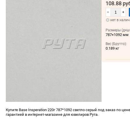
108.88 ру
–
+
нет в нали
Размеры (д×ш×
787×1092 мм
Вес (Брутто):
0.189 кг
Купите Base Insperation 220г 787*1092 светло серый под заказ по цене
гарантией в интернет-магазине для ювелиров Рута.