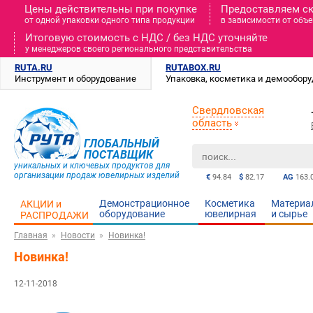
Цены действительны при покупке
Предоставляем с
от одной упаковки одного типа продукции
в зависимости от объе
Итоговую стоимость c НДС / без НДС уточняйте
у менеджеров своего регионального представительства
RUTA.RU
RUTABOX.RU
Инструмент и оборудование
Упаковка, косметика и демообор
Свердловская
область
ГЛОБАЛЬНЫЙ
ПОСТАВЩИК
уникальных и ключевых продуктов для
организации продаж ювелирных изделий
€
94.84
$
82.17
AG
163.
Демонстрационное
Косметика
Материа
АКЦИИ и
оборудование
ювелирная
и cырье
РАСПРОДАЖИ
Главная
Новости
Новинка!
Новинка!
12-11-2018